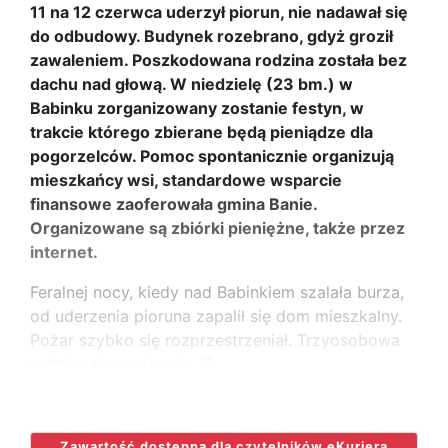
11 na 12 czerwca uderzył piorun, nie nadawał się
do odbudowy. Budynek rozebrano, gdyż groził
zawaleniem. Poszkodowana rodzina została bez
dachu nad głową. W niedzielę (23 bm.) w
Babinku zorganizowany zostanie festyn, w
trakcie którego zbierane będą pieniądze dla
pogorzelców. Pomoc spontanicznie organizują
mieszkańcy wsi, standardowe wsparcie
finansowe zaoferowała gmina Banie.
Organizowane są zbiórki pieniężne, także przez
internet.
Feralnej nocy, kiedy nad Babinkiem szalała burza,
od uderzenia pioruna zapalił się dom mieszkalny.
Pożar szybko się rozprzestrzeniał. Trzyosobowa
rodzina się uratowała. Z
...
Zawartość dostępna dla czytelników eKuriera