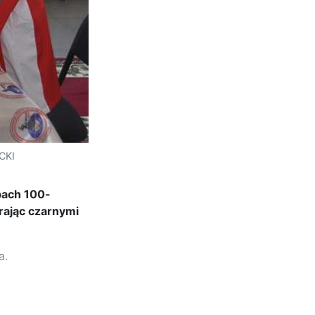
CKI
bach 100-
rając czarnymi
a.