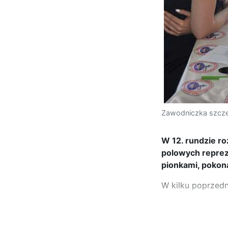
Zawodniczka szcze
W 12. rundzie r
polowych reprez
pionkami, pokona
W kilku poprzedn
...