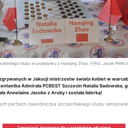
cińskiego klubu w pojedynku z Hanqing Zhao. Fot. Jacek PAWLI
ozgrywanych w Jakucji mistrzostw świata kobiet w warca
entantka Admirała PCBEST Szczecin Natalia Sadowska, g
ła Annelaine Jacobs z Aruby i została liderką!
ich partiach zawodniczka szczecińskiego klubu remisował
Zawartość dostępna dla czytelników eKuriera