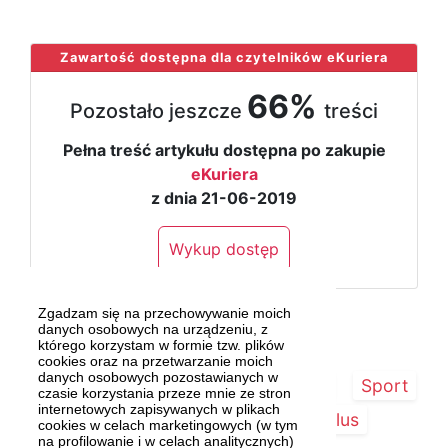
...
Zawartość dostępna dla czytelników eKuriera
66%
Pozostało jeszcze
treści
Pełna treść artykułu dostępna po zakupie
eKuriera
z dnia 21-06-2019
Wykup dostęp
Zgadzam się na przechowywanie moich
danych osobowych na urządzeniu, z
którego korzystam w formie tzw. plików
cookies oraz na przetwarzanie moich
danych osobowych pozostawianych w
Strona główna
Szczecin/Region
Sport
czasie korzystania przeze mnie ze stron
internetowych zapisywanych w plikach
Kultura
Kurier Plus
cookies w celach marketingowych (w tym
na profilowanie i w celach analitycznych)