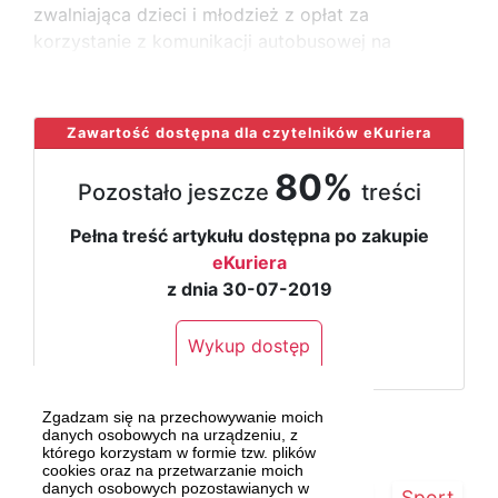
zwalniająca dzieci i młodzież z opłat za
korzystanie z komunikacji autobusowej na
...
Zawartość dostępna dla czytelników eKuriera
80%
Pozostało jeszcze
treści
Pełna treść artykułu dostępna po zakupie
eKuriera
z dnia 30-07-2019
Wykup dostęp
Zgadzam się na przechowywanie moich
danych osobowych na urządzeniu, z
którego korzystam w formie tzw. plików
cookies oraz na przetwarzanie moich
danych osobowych pozostawianych w
Strona główna
Szczecin/Region
Sport