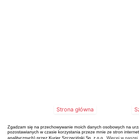
Strona główna
S
Zgadzam się na przechowywanie moich danych osobowych na urządz
pozostawianych w czasie korzystania przeze mnie ze stron interne
Copyright © 2019 Kurier Szczeciński |
Polityka prywatności
analitycznych) przez Kurier Szczeciński Sp. z o.o.
Więcej w naszej 