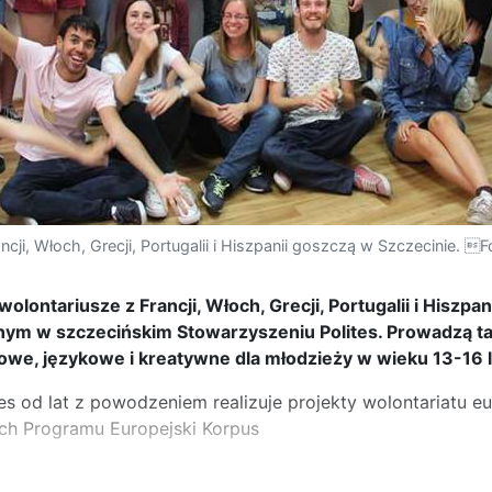
ncji, Włoch, Grecji, Portugalii i Hiszpanii goszczą w Szczecinie. Fo
wolontariusze z Francji, Włoch, Grecji, Portugalii i Hiszpa
nym w szczecińskim Stowarzyszeniu Polites. Prowadzą ta
owe, językowe i kreatywne dla młodzieży w wieku 13-16 lat
tes od lat z powodzeniem realizuje projekty wolontariatu e
ch Programu Europejski Korpus