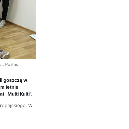
t. Polites
nii goszczą w
m letnie
 „Multi Kulti".
uropejskiego. W