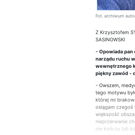
Fot. archiwum auto
Z Krzysztofem S
SASINOWSKI
- Opowiada pan o
narządu ruchu w
wewnętrznego kry
piękny zawód - 
- Owszem, medycy
tego motywu był
której mi brakow
osiągam czegoś w
większość obszar
nieprzerwanie chc
nie kończy lub k