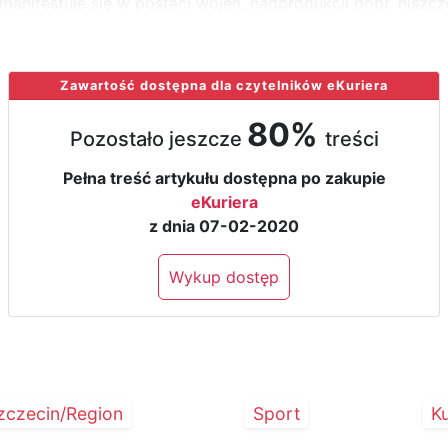
 manifestuje się w postaci wojen, nadprodukcji dóbr, niszcz
Zawartość dostępna dla czytelników eKuriera
80%
Pozostało jeszcze
treści
Pełna treść artykułu dostępna po zakupie
eKuriera
z dnia 07-02-2020
Wykup dostęp
zczecin/Region
Sport
Ku