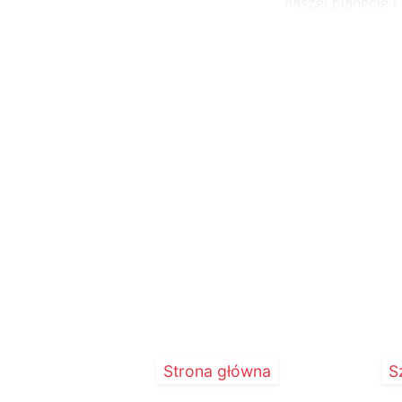
naszej planecie i
...
Strona główna
S