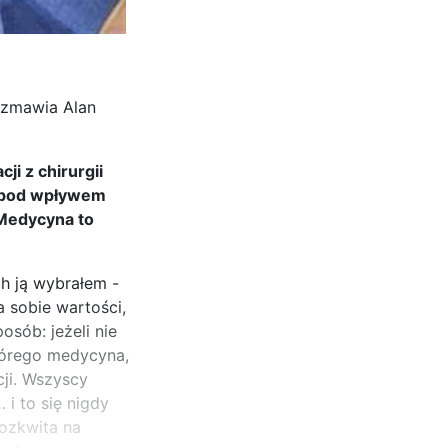
ozmawia Alan
ji z chirurgii
e pod wpływem
 Medycyna to
h ją wybrałem -
 sobie wartości,
sób: jeżeli nie
którego medycyna,
ji. Wszyscy
 i to się nigdy
rozkwita na