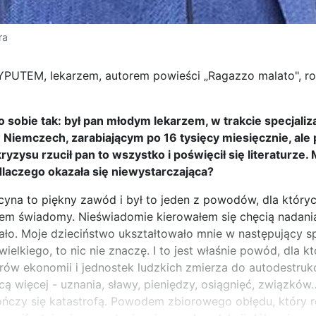
ra
YPUTEM, lekarzem, autorem powieści „Ragazzo malato", r
 sobie tak: był pan młodym lekarzem, w trakcie specjalizac
 Niemczech, zarabiającym po 16 tysięcy miesięcznie, al
zysu rzucił pan to wszystko i poświęcił się literaturze.
dlaczego okazała się niewystarczająca?
na to piękny zawód i był to jeden z powodów, dla któryc
em świadomy. Nieświadomie kierowałem się chęcią nadania
ało. Moje dzieciństwo ukształtowało mnie w następujący spo
ielkiego, to nic nie znaczę. I to jest właśnie powód, dla 
ów ekonomii i jednostek ludzkich zmierza do autodestrukc
ą więcej - uznania, sławy, pieniędzy, osiągnięć, związków…
ończy się katastrofą. Powodem zbiorowego obłędu, który 