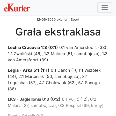
12-06-2020 eKurier | Sport
Grała ekstraklasa
Lechia Cracovia 1:3 (0:1)
0:1 van Amersfoort (33),
1:1 Zwoliński (46), 1:2 Maloca (51, samobójcza), 1:3
van Amersfoort (89).
Legia - Arka 5:1 (1:1)
0:1 Danch (1), 1:1 Wszołek
(44), 2:1 Marciniak (50, samobójcza), 3:1
Luquinhas (57), 4:1 Cholewiak (62), 5:1 Sanogo
(86).
ŁKS - Jagiellonia 0:3 (0:2)
0:1 Puljić (12), 0:2
Malarz (27, samobójcza), 0:3 Pospísil (69, karny).
Piast - Górnik 0:0.