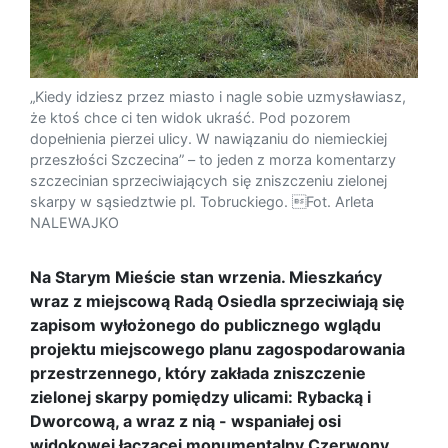
„Kiedy idziesz przez miasto i nagle sobie uzmysławiasz,
że ktoś chce ci ten widok ukraść. Pod pozorem
dopełnienia pierzei ulicy. W nawiązaniu do niemieckiej
przeszłości Szczecina” – to jeden z morza komentarzy
szczecinian sprzeciwiających się zniszczeniu zielonej
skarpy w sąsiedztwie pl. Tobruckiego. Fot. Arleta
NALEWAJKO
Na Starym Mieście stan wrzenia. Mieszkańcy
wraz z miejscową Radą Osiedla sprzeciwiają się
zapisom wyłożonego do publicznego wglądu
projektu miejscowego planu zagospodarowania
przestrzennego, który zakłada zniszczenie
zielonej skarpy pomiędzy ulicami: Rybacką i
Dworcową, a wraz z nią - wspaniałej osi
widokowej łączącej monumentalny Czerwony