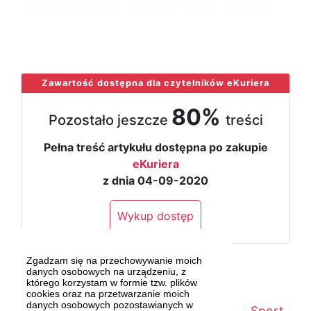
zagospodarowania zabudowa w tym urokliwym
miejscu zburzy otwartą zieloną przestrzeń
...
Zawartość dostępna dla czytelników eKuriera
80%
Pozostało jeszcze
treści
Pełna treść artykułu dostępna po zakupie
eKuriera
z dnia 04-09-2020
Wykup dostęp
Zgadzam się na przechowywanie moich
danych osobowych na urządzeniu, z
którego korzystam w formie tzw. plików
cookies oraz na przetwarzanie moich
danych osobowych pozostawianych w
Strona główna
Szczecin/Region
Sport