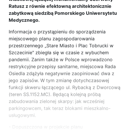
Ratusz z równie efektowną architektonicznie
zabytkową siedzibą Pomorskiego Uniwersytetu
Medycznego.
Informacja o przystąpieniu do sporządzenia
miejscowego planu zagospodarowania
przestrzennego „Stare Miasto i Plac Tobrucki w
Szczecinie" zbiegła się w czasie z wybuchem
pandemii. Zanim także w Polsce wprowadzono
restrykcyjne przepisy sanitarne, miejscowa Rada
Osiedla zdążyła negatywnie zaopiniować dwa z
jego zapisów. W tym zmianę dotychczasowej
funkcji skweru łączącego ul. Rybacką z Dworcową
(teren SS.1152.MC). Będącą kolejną próbą
zabudowania zielonej skarpy: jak wcześniej
parkingowcem, tak teraz blokami mieszkalno-
usługowymi.
- Dopuszczona w projekcie planu