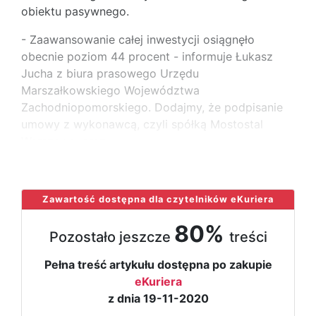
obiektu pasywnego.
- Zaawansowanie całej inwestycji osiągnęło
obecnie poziom 44 procent - informuje Łukasz
Jucha z biura prasowego Urzędu
Marszałkowskiego Województwa
Zachodniopomorskiego. Dodajmy, że podpisanie
umowy z wykonawcą, czyli spółką Mostostal
Warszawa, oraz
...
Zawartość dostępna dla czytelników eKuriera
80%
Pozostało jeszcze
treści
Pełna treść artykułu dostępna po zakupie
eKuriera
z dnia 19-11-2020