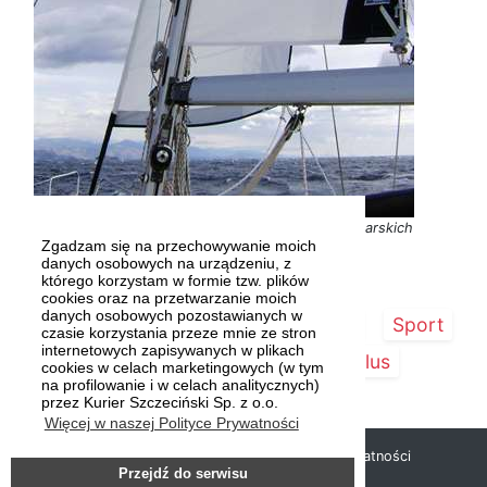
To szósta edycja Międzynarodowych Nagród Żeglarskich
Zgadzam się na przechowywanie moich
Szczecina Fot. Artur BAKAJ
danych osobowych na urządzeniu, z
którego korzystam w formie tzw. plików
cookies oraz na przetwarzanie moich
danych osobowych pozostawianych w
Strona główna
Szczecin/Region
Sport
czasie korzystania przeze mnie ze stron
internetowych zapisywanych w plikach
Kultura
Kurier Plus
cookies w celach marketingowych (w tym
na profilowanie i w celach analitycznych)
przez Kurier Szczeciński Sp. z o.o.
Więcej w naszej Polityce Prywatności
Copyright © 2019 Kurier Szczeciński |
Polityka prywatności
Przejdź do serwisu