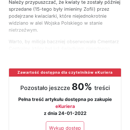
Należy przypuszczać, że kwiaty te zostały później
sprzedane (15-tego były imieniny Zofii) przez
podejrzane kwiaciarki, które niejednokrotnie
widziano w alei Wojska Polskiego w stanie
nietrzeźwym.
Warto, by milicja baczniej obserwowała Cmentarz
Centralny, który był już świadkiem niejednego
...
Zawartość dostępna dla czytelników eKuriera
80%
Pozostało jeszcze
treści
Pełna treść artykułu dostępna po zakupie
eKuriera
z dnia 24-01-2022
Wykup dostęp