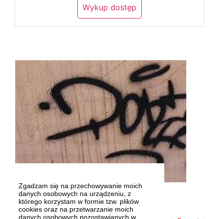
Wykup dostęp
Zgadzam się na przechowywanie moich
Fot. KMP
danych osobowych na urządzeniu, z
którego korzystam w formie tzw. plików
cookies oraz na przetwarzanie moich
danych osobowych pozostawianych w