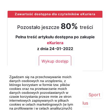
...
Zawartość dostępna dla czytelników eKuriera
80%
Pozostało jeszcze
treści
Pełna treść artykułu dostępna po zakupie
eKuriera
z dnia 24-01-2022
Wykup dostęp
Zgadzam się na przechowywanie moich
danych osobowych na urządzeniu, z
którego korzystam w formie tzw. plików
cookies oraz na przetwarzanie moich
danych osobowych pozostawianych w
Strona główna
Szczecin/Region
Sport
czasie korzystania przeze mnie ze stron
internetowych zapisywanych w plikach
Kultura
Kurier Plus
cookies w celach marketingowych (w tym
na profilowanie i w celach analitycznych)