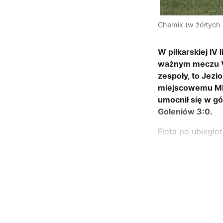
Chemik (w żółtych 
W piłkarskiej IV 
ważnym meczu Vin
zespoły, to Jezi
miejscowemu MKP
umocnił się w gó
Goleniów 3:0.
Flota po ubiegło
...