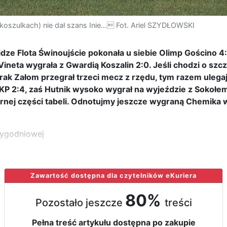
koszulkach) nie dał szans Inie… Fot. Ariel SZYDŁOWSKI
lidze Flota Świnoujście pokonała u siebie Olimp Gościno 4:
eta wygrała z Gwardią Koszalin 2:0. Jeśli chodzi o szcz
orak Załom przegrał trzeci mecz z rzędu, tym razem uleg
 2:4, zaś Hutnik wysoko wygrał na wyjeździe z Sokołem 
rnej części tabeli. Odnotujmy jeszcze wygraną Chemika w
tygodniowej
Zawartość dostępna dla czytelników eKuriera
80%
Pozostało jeszcze
treści
Pełna treść artykułu dostępna po zakupie