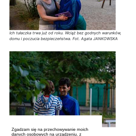
Ich tułaczka trwa już od roku. Wciąż bez godnych warunków,
domu i poczucia bezpieczeństwa. Fot. Agata JANKOWSKA
Zgadzam się na przechowywanie moich
Fot. Agata JANKOWSKA
danych osobowych na urządzeniu, z