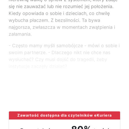
się nie zauważać lub nie rozumieć jej położenia.
Kiedy opowiada o sobie i dzieciach, co chwilę
wybucha płaczem. Z bezsilności. Ta bywa
najgorsza, zwłaszcza w momentach zwątpienia i
załamania.
- Często mamy myśli samobójcze - mówi o sobie i
swoim partnerze. - Dlaczego nikt nie chce nas
wysłuchać? Czy musi dojść do tragedii, żeby
instytucje zaczęły działać?
Sąd rodzinny już ograniczył im prawa
rodzicielskie. Kurator regularnie kontroluje ich
warunki
...
Zawartość dostępna dla czytelników eKuriera