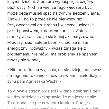
innymi dziećmi. Z pozoru wydają się szczęśliwi i
beztroscy. Nikt nie wie, że tego wieczoru być
może będą musieli spać na tylnym siedzeniu auta.
Znowu - bo to przecież nie pierwszy raz.
Przyzwyczajeni do strachu i wiecznej ucieczki:
przed państwem, kuratorem, policją. Antoś,
starszy z braci, zdaje się lepiej aklimatyzować.
Młodszy, siedmioletni Leon - choć nie mniej
energiczny i odważny - wciąż zmaga się z
problemami. Nie mówi, ma problemy ze spaniem,
moczy się w nocy.
- Nie potrafię mu wyjaśnić, co się dzieje, ponieważ
on tego nie rozumie - mówi o swoim najmłodszym
synu pani Agnieszka Wachnik.
To głównie strach o dzieci i widmo odebrania pełni
władzy rodzicielskej sprawia, że ma jeszcze siłę.
To drobna, ale pełna wigoru kobieta. Podjęła
nierówną walkę o synów z systemem, który zdaje