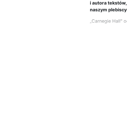
i autora tekstów
naszym plebiscy
„Carnegie Hall" 
...