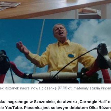
Olek Różanek nagrał nową piosenkę.  Fot. materiały studia Kinom
ku, nagranego w Szczecinie, do utworu „Carnegie Hall" o
ale YouTube. Piosenka jest solowym debiutem Olka Róża