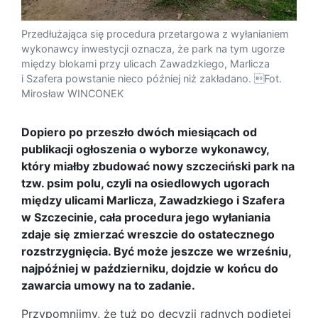
Przedłużająca się procedura przetargowa z wyłanianiem
wykonawcy inwestycji oznacza, że park na tym ugorze
między blokami przy ulicach Zawadzkiego, Marlicza
i Szafera powstanie nieco później niż zakładano. Fot.
Mirosław WINCONEK
Dopiero po przeszło dwóch miesiącach od
publikacji ogłoszenia o wyborze wykonawcy,
który miałby zbudować nowy szczeciński park na
tzw. psim polu, czyli na osiedlowych ugorach
między ulicami Marlicza, Zawadzkiego i Szafera
w Szczecinie, cała procedura jego wyłaniania
zdaje się zmierzać wreszcie do ostatecznego
rozstrzygnięcia. Być może jeszcze we wrześniu,
najpóźniej w październiku, dojdzie w końcu do
zawarcia umowy na to zadanie.
Przypomnijmy, że tuż po decyzji radnych podjętej