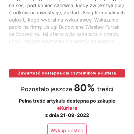
na sesji pod koniec czerwca, kiedy zwiększyli pulę
środków na inwestycję, Zakład Usług Komunalnych
ogłosił,, kogo wybrał na wykonawcę. Wskazanie
padło na firmę Usługi Budowlane Wiesław Furtak
ze Szczecina. Jej oferta była najtańsza z trzech,
choć i tak przewyższała pierwotnie zakładaną
kalkulację. Za
...
Zawartość dostępna dla czytelników eKuriera
80%
Pozostało jeszcze
treści
Pełna treść artykułu dostępna po zakupie
eKuriera
z dnia 21-09-2022
Wykup dostęp