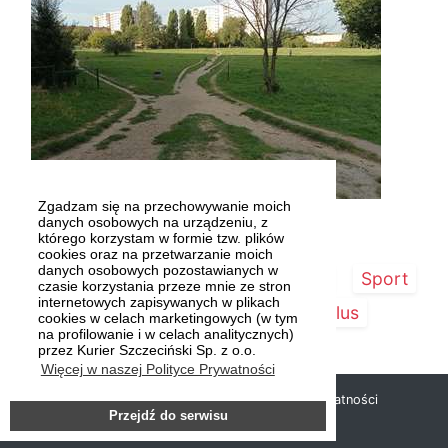
Zgadzam się na przechowywanie moich
Fot. Mirosław WINCONEK
danych osobowych na urządzeniu, z
którego korzystam w formie tzw. plików
cookies oraz na przetwarzanie moich
danych osobowych pozostawianych w
Strona główna
Szczecin/Region
Sport
czasie korzystania przeze mnie ze stron
internetowych zapisywanych w plikach
Kultura
Kurier Plus
cookies w celach marketingowych (w tym
na profilowanie i w celach analitycznych)
przez Kurier Szczeciński Sp. z o.o.
Więcej w naszej Polityce Prywatności
Copyright © 2019 Kurier Szczeciński |
Polityka prywatności
Przejdź do serwisu