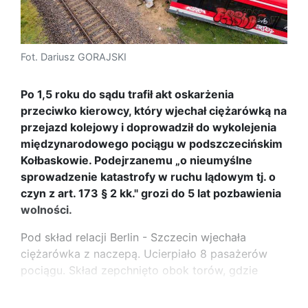
Fot. Dariusz GORAJSKI
Po 1,5 roku do sądu trafił akt oskarżenia
przeciwko kierowcy, który wjechał ciężarówką na
przejazd kolejowy i doprowadził do wykolejenia
międzynarodowego pociągu w podszczecińskim
Kołbaskowie. Podejrzanemu „o nieumyślne
sprowadzenie katastrofy w ruchu lądowym tj. o
czyn z art. 173 § 2 kk." grozi do 5 lat pozbawienia
wolności.
Pod skład relacji Berlin - Szczecin wjechała
ciężarówka z naczepą. Ucierpiało 8 pasażerów
pociągu. Skład zepchnięto obok torów, gdzie
...