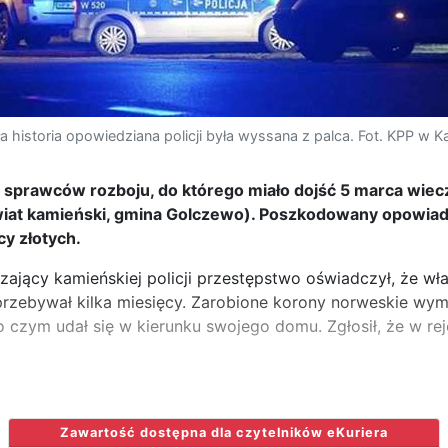
ła historia opowiedziana policji była wyssana z palca. Fot. KPP w
li sprawców rozboju, do którego miało dojść 5 marca wie
iat kamieński, gmina Golczewo). Poszkodowany opowiadał
cy złotych.
ający kamieńskiej policji przestępstwo oświadczył, że wła
przebywał kilka miesięcy. Zarobione korony norweskie wym
o czym udał się w kierunku swojego domu. Zgłosił, że w re
Zawartość dostępna dla czytelników eKuriera