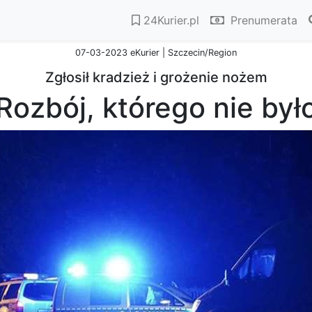
24Kurier.pl
Prenumerata
07-03-2023 eKurier | Szczecin/Region
Zgłosił kradzież i grożenie nożem
Rozbój, którego nie był