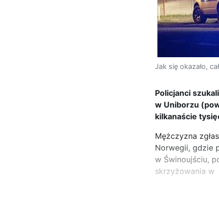
Jak się okazało, ca
Policjanci szuka
w Uniborzu (pow
kilkanaście tysię
Mężczyzna zgłasz
Norwegii, gdzie 
w Świnoujściu, p
skrzyżowania w
...