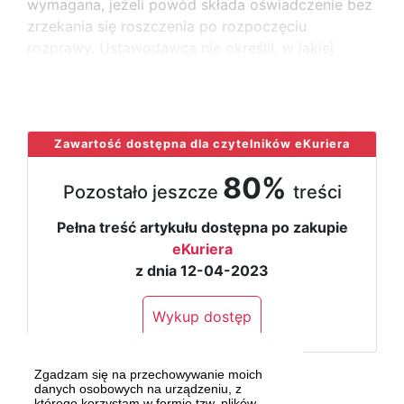
wymagana, jeżeli powód składa oświadczenie bez
zrzekania się roszczenia po rozpoczęciu
rozprawy. Ustawodawca nie określił, w jakiej
formie zgoda ta powinna zostać
...
Zawartość dostępna dla czytelników eKuriera
80%
Pozostało jeszcze
treści
Pełna treść artykułu dostępna po zakupie
eKuriera
z dnia 12-04-2023
Wykup dostęp
Zgadzam się na przechowywanie moich
danych osobowych na urządzeniu, z
którego korzystam w formie tzw. plików