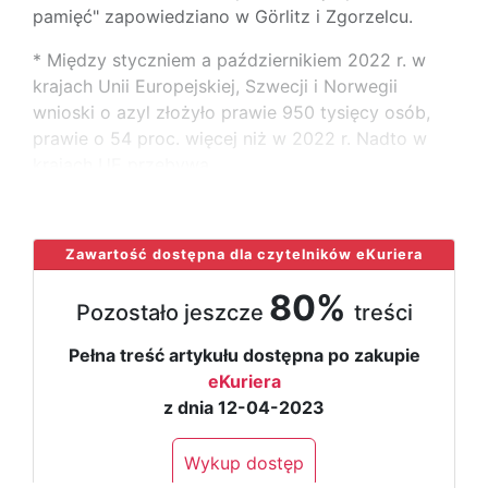
pamięć" zapowiedziano w Görlitz i Zgorzelcu.
* Między styczniem a październikiem 2022 r. w
krajach Unii Europejskiej, Szwecji i Norwegii
wnioski o azyl złożyło prawie 950 tysięcy osób,
prawie o 54 proc. więcej niż w 2022 r. Nadto w
krajach UE przebywa
...
Zawartość dostępna dla czytelników eKuriera
80%
Pozostało jeszcze
treści
Pełna treść artykułu dostępna po zakupie
eKuriera
z dnia 12-04-2023
Wykup dostęp