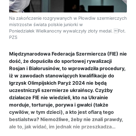
Na zakończenie rozgrywanych w Płowdiw szermierczych
mistrzostw świata polskie juniorki w
Poniedziałek Wielkanocny wywalczyły złoty medal. Fot.
PZS
Międzynarodowa Federacja Szermiercza (FIE) nie
dość, że dopuściła do sportowej rywalizacji
Rosjan i Białorusinów, to wprowadziła procedury,
iż w zawodach stanowiących kwalifikacje do
Igrzysk Olimpijskich Paryż 2024 nie będą
uczestniczyli szermierze ukraińscy. Czyżby
działacze FIE nie wiedzieli, kto na Ukrainie
morduje, torturuje, porywa i gwałci (także
cywilów, w tym dzieci), a kto jest ofiarą tego
bestialstwa? Niemożliwe, żeby nie znali prawdy,
ale to, jak widać, im jednak nie przeszkadza…