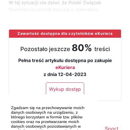
W tej sytuacji nie dziwi, że Polski Związek
Szermierczy podjął decyzję o odwołaniu
...
Zawartość dostępna dla czytelników eKuriera
80%
Pozostało jeszcze
treści
Pełna treść artykułu dostępna po zakupie
eKuriera
z dnia 12-04-2023
Wykup dostęp
Zgadzam się na przechowywanie moich
danych osobowych na urządzeniu, z
którego korzystam w formie tzw. plików
cookies oraz na przetwarzanie moich
danych osobowych pozostawianych w
Strona główna
Szczecin/Region
Sport