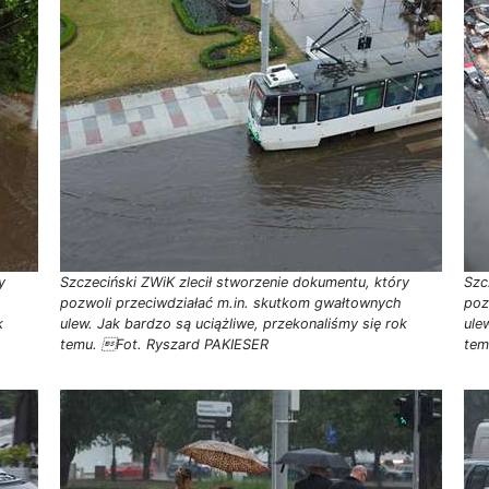
y
Szczeciński ZWiK zlecił stworzenie dokumentu, który
Szc
pozwoli przeciwdziałać m.in. skutkom gwałtownych
poz
k
ulew. Jak bardzo są uciążliwe, przekonaliśmy się rok
ule
temu. Fot. Ryszard PAKIESER
tem