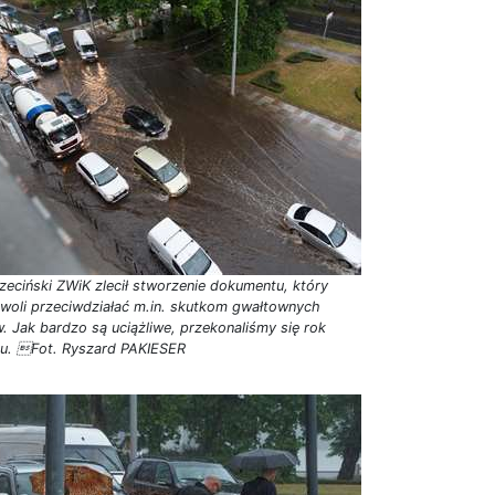
zeciński ZWiK zlecił stworzenie dokumentu, który
woli przeciwdziałać m.in. skutkom gwałtownych
w. Jak bardzo są uciążliwe, przekonaliśmy się rok
u. Fot. Ryszard PAKIESER