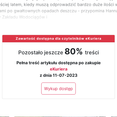
ęściej latem, kiedy muszą odprowadzić bardzo duże ilości
icami po gwałtownych opadach deszczu - przypomina Hanna
y Zakładu Wodociągów i
Zawartość dostępna dla czytelników eKuriera
80%
Pozostało jeszcze
treści
Pełna treść artykułu dostępna po zakupie
eKuriera
z dnia 11-07-2023
Wykup dostęp