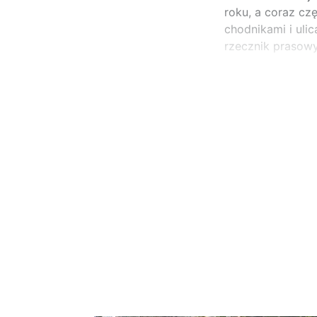
roku, a coraz cz
chodnikami i ul
rzecznik prasow
...