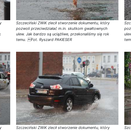
y
Szczeciński ZWiK zlecił stworzenie dokumentu, który
Szc
pozwoli przeciwdziałać m.in. skutkom gwałtownych
poz
k
ulew. Jak bardzo są uciążliwe, przekonaliśmy się rok
ule
temu. Fot. Ryszard PAKIESER
tem
y
Szczeciński ZWiK zlecił stworzenie dokumentu, który
Szc