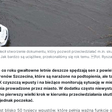
lecił stworzenie dokumentu, który pozwoli przeciwdziałać m.in. s
Jak bardzo są uciążliwe, przekonaliśmy się rok temu. Fot. Rysz
 co roku gwałtowne letnie deszcze spędzają sen z powiek
nów Szczecina, które są narażone na podtopienia, ale ta
czyszczą wpusty i na bieżąco monitorują sytuację w mieś
ania prowadzone przez miasto. W dodatku często niewysta
o pierwszy wielki krok w kierunku przeciwdziałania sku
 jednak poczekać.
est blisko 50 tysięcy wpustów, które pełnią ważną funkcję 