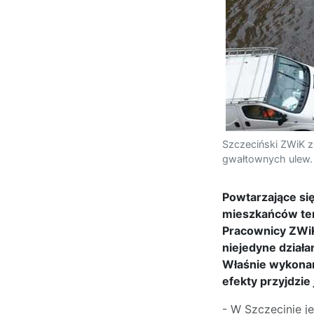
Szczeciński ZWiK z
gwałtownych ulew. 
Powtarzające się
mieszkańców tere
Pracownicy ZWiK 
niejedyne dział
Właśnie wykonan
efekty przyjdzie
- W Szczecinie j