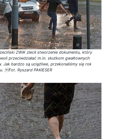
zeciński ZWiK zlecił stworzenie dokumentu, który
woli przeciwdziałać m.in. skutkom gwałtownych
w. Jak bardzo są uciążliwe, przekonaliśmy się rok
u. Fot. Ryszard PAKIESER