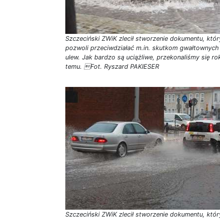
Szczeciński ZWiK zlecił stworzenie dokumentu, któr
pozwoli przeciwdziałać m.in. skutkom gwałtownych
ulew. Jak bardzo są uciążliwe, przekonaliśmy się ro
temu. Fot. Ryszard PAKIESER
Szczeciński ZWiK zlecił stworzenie dokumentu, któr