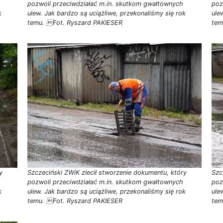
pozwoli przeciwdziałać m.in. skutkom gwałtownych
poz
k
ulew. Jak bardzo są uciążliwe, przekonaliśmy się rok
ule
temu. Fot. Ryszard PAKIESER
tem
y
Szczeciński ZWiK zlecił stworzenie dokumentu, który
Szc
pozwoli przeciwdziałać m.in. skutkom gwałtownych
poz
k
ulew. Jak bardzo są uciążliwe, przekonaliśmy się rok
ule
temu. Fot. Ryszard PAKIESER
tem