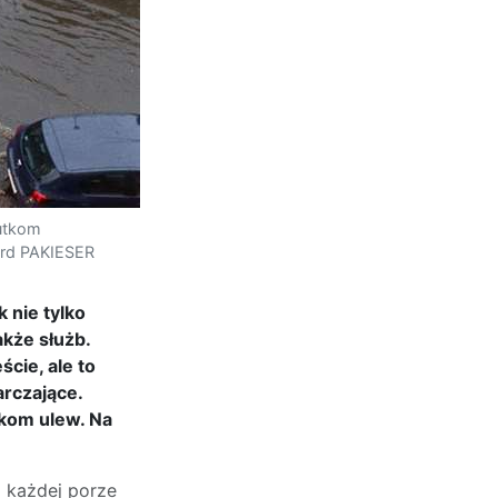
kutkom
ard PAKIESER
 nie tylko
kże służb.
cie, ale to
rczające.
tkom ulew. Na
o każdej porze