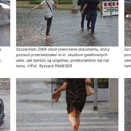
y
Szczeciński ZWiK zlecił stworzenie dokumentu, który
Szc
pozwoli przeciwdziałać m.in. skutkom gwałtownych
poz
k
ulew. Jak bardzo są uciążliwe, przekonaliśmy się rok
ule
temu. Fot. Ryszard PAKIESER
tem