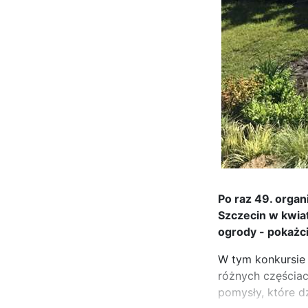
Po raz 49. organ
Szczecin w kwiat
ogrody - pokażci
W tym konkursie 
różnych częściac
pomysły, które d