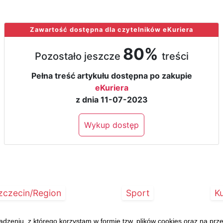
Zawartość dostępna dla czytelników eKuriera
80%
Pozostało jeszcze
treści
Pełna treść artykułu dostępna po zakupie
eKuriera
z dnia 11-07-2023
Wykup dostęp
zczecin/Region
Sport
Ku
eniu, z którego korzystam w formie tzw. plików cookies oraz na pr