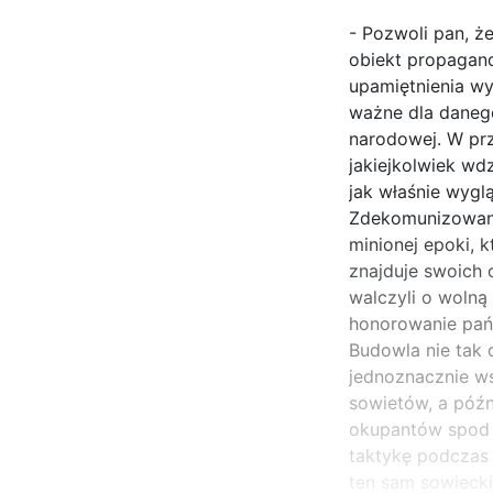
- Pozwoli pan, ż
obiekt propagand
upamiętnienia wyd
ważne dla danego
narodowej. W prz
jakiejkolwiek wd
jak właśnie wyglą
Zdekomunizowany 
minionej epoki, k
znajduje swoich 
walczyli o wolną 
honorowanie pańs
Budowla nie tak 
jednoznacznie ws
sowietów, a późn
okupantów spod 
taktykę podczas 
ten sam sowiecki