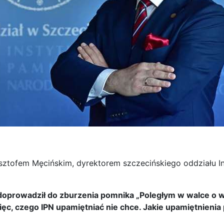
ztofem Męcińskim, dyrektorem szczecińskiego oddziału In
doprowadził do zburzenia pomnika „Poległym w walce o 
ęc, czego IPN upamiętniać nie chce. Jakie upamiętnienia