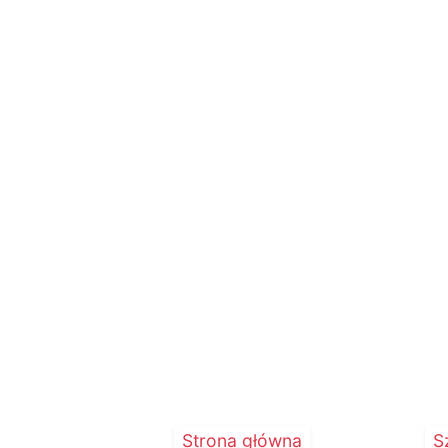
- Dobrze, obiek
...
Strona główna
S