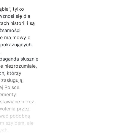
bia", tylko
znosi się dla
ch historii i są
ożsamości
nie ma mowy o
i pokazujących,
.
opaganda słusznie
ie niezrozumiałe,
ch, którzy
 zasługują,
j Polsce.
lementy
 stawiane przez
wolenia przez
ować podobną
ym szyldem, ale
ych.