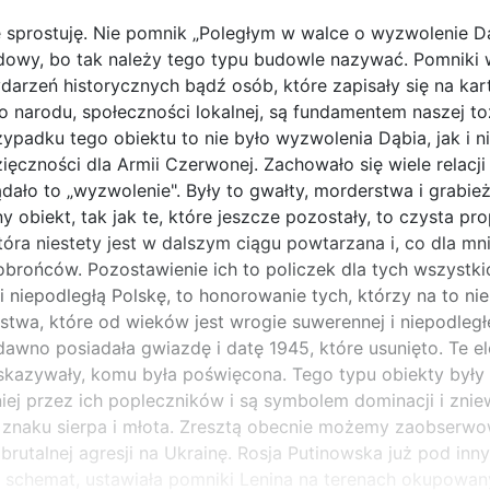
e sprostuję. Nie pomnik „Poległym w walce o wyzwolenie Dą
owy, bo tak należy tego typu budowle nazywać. Pomniki w
arzeń historycznych bądź osób, które zapisały się na karta
 narodu, społeczności lokalnej, są fundamentem naszej t
ypadku tego obiektu to nie było wyzwolenia Dąbia, jak i 
zięczności dla Armii Czerwonej. Zachowało się wiele relacj
dało to „wyzwolenie". Były to gwałty, morderstwa i grabież
obiekt, tak jak te, które jeszcze pozostały, to czysta pr
tóra niestety jest w dalszym ciągu powtarzana i, co dla mn
obrońców. Pozostawienie ich to policzek dla tych wszystki
i niepodległą Polskę, to honorowanie tych, którzy na to nie
twa, które od wieków jest wrogie suwerennej i niepodległe
dawno posiadała gwiazdę i datę 1945, które usunięto. Te e
kazywały, komu była poświęcona. Tego typu obiekty były
iej przez ich popleczników i są symbolem dominacji i znie
znaku sierpa i młota. Zresztą obecnie możemy zaobserw
brutalnej agresji na Ukrainę. Rosja Putinowska już pod inn
 schemat, ustawiała pomniki Lenina na terenach okupowan