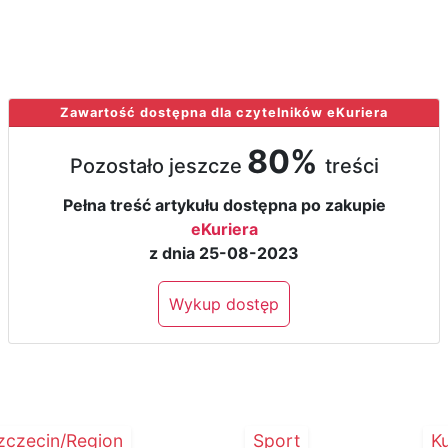
t propagandowy
Zawartość dostępna dla czytelników eKuriera
80%
Pozostało jeszcze
treści
Pełna treść artykułu dostępna po zakupie
eKuriera
z dnia 25-08-2023
Wykup dostęp
zczecin/Region
Sport
Ku