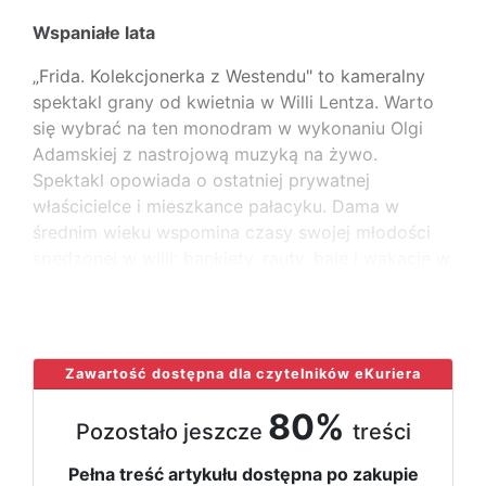
Wspaniałe lata
„Frida. Kolekcjonerka z Westendu" to kameralny
spektakl grany od kwietnia w Willi Lentza. Warto
się wybrać na ten monodram w wykonaniu Olgi
Adamskiej z nastrojową muzyką na żywo.
Spektakl opowiada o ostatniej prywatnej
właścicielce i mieszkance pałacyku. Dama w
średnim wieku wspomina czasy swojej młodości
spędzonej w willi: bankiety, rauty, bale i wakacje w
towarzystwie
...
Zawartość dostępna dla czytelników eKuriera
80%
Pozostało jeszcze
treści
Pełna treść artykułu dostępna po zakupie