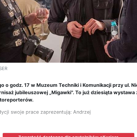
ESER
o o godz. 17 w Muzeum Techniki i Komunikacji przy ul. N
nisaż jubileuszowej „Migawki". To już dziesiąta wystawa
otoreporterów.
ycji swoje prace zaprezentują: Andrzej