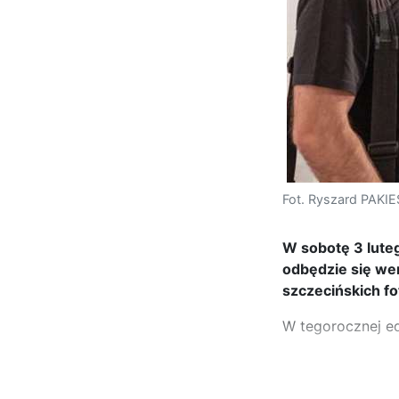
Fot. Ryszard PAKI
W sobotę 3 luteg
odbędzie się wer
szczecińskich f
W tegorocznej ed
...