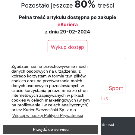
80%
Pozostało jeszcze
treści
Pełna treść artykułu dostępna po zakupie
eKuriera
z dnia 29-02-2024
Wykup dostęp
Zgadzam się na przechowywanie moich
danych osobowych na urządzeniu, z
którego korzystam w formie tzw. plików
cookies oraz na przetwarzanie moich
danych osobowych pozostawianych w
Strona główna
Szczecin/Region
Sport
czasie korzystania przeze mnie ze stron
internetowych zapisywanych w plikach
Kultura
Kurier Plus
cookies w celach marketingowych (w tym
na profilowanie i w celach analitycznych)
przez Kurier Szczeciński Sp. z o.o.
Więcej w naszej Polityce Prywatności
Copyright © 2019 Kurier Szczeciński |
Polityka prywatności
Przejdź do serwisu