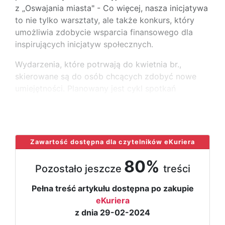
z „Oswajania miasta" - Co więcej, nasza inicjatywa
to nie tylko warsztaty, ale także konkurs, który
umożliwia zdobycie wsparcia finansowego dla
inspirujących inicjatyw społecznych.
Wydarzenia, które potrwają do kwietnia br.,
skierowane są do osób chcących zdobyć nowe
umiejętności. Planowany jest cykl spotkań
warsztatowych pt. „Jak dobrze mieć sąsiada",
...
Zawartość dostępna dla czytelników eKuriera
80%
Pozostało jeszcze
treści
Pełna treść artykułu dostępna po zakupie
eKuriera
z dnia 29-02-2024