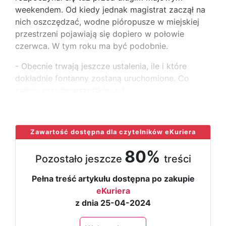
weekendem. Od kiedy jednak magistrat zaczął na
nich oszczędzać, wodne pióropusze w miejskiej
przestrzeni pojawiają się dopiero w połowie
czerwca. W tym roku ma być podobnie.
- Obecnie trwają jeszcze ustalenia, ile i które
dokładnie fontanny zostaną uruchomione. Co
zależy przede wszystkim od
...
Zawartość dostępna dla czytelników eKuriera
80%
Pozostało jeszcze
treści
Pełna treść artykułu dostępna po zakupie
eKuriera
z dnia 25-04-2024