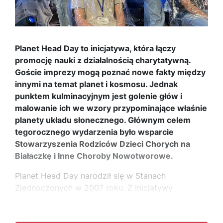
Planet Head Day to inicjatywa, która łączy
promocję nauki z działalnością charytatywną.
Goście imprezy mogą poznać nowe fakty między
innymi na temat planet i kosmosu. Jednak
punktem kulminacyjnym jest golenie głów i
malowanie ich we wzory przypominające właśnie
planety układu słonecznego. Głównym celem
tegorocznego wydarzenia było wsparcie
Stowarzyszenia Rodziców Dzieci Chorych na
Białaczkę i Inne Choroby Nowotworowe.
Planet Head Day narodził się w Stanach
Zjednoczonych w 2007 roku. Z inicjatywy
...