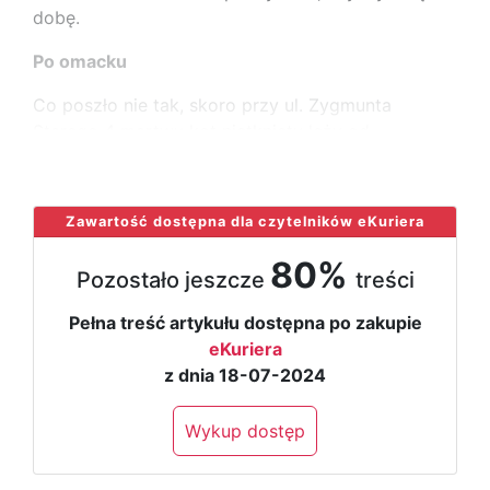
dobę.
Po omacku
Co poszło nie tak, skoro przy ul. Zygmunta
Starego 4 martwy kot nietknięty leży od
...
Zawartość dostępna dla czytelników eKuriera
80%
Pozostało jeszcze
treści
Pełna treść artykułu dostępna po zakupie
eKuriera
z dnia 18-07-2024
Wykup dostęp