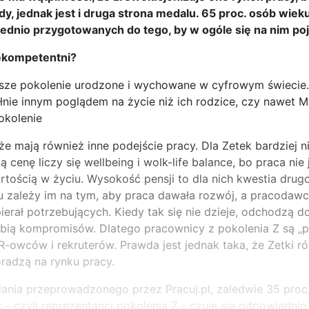
y, jednak jest i druga strona medalu. 65 proc. osób wieku
ednio przygotowanych do tego, by w ogóle się na nim po
ekompetentni?
erwsze pokolenie urodzone i wychowane w cyfrowym świeci
nie innym poglądem na życie niż ich rodzice, czy nawet Mil
okolenie
że mają również inne podejście pracy. Dla Zetek bardziej ni
ą cenę liczy się wellbeing i wolk-life balance, bo praca nie 
rtością w życiu. Wysokość pensji to dla nich kwestia drug
 zależy im na tym, aby praca dawała rozwój, a pracodawc
ierał potrzebujących. Kiedy tak się nie dzieje, odchodzą 
lubią kompromisów. Dlatego pracownicy z pokolenia Z są „
owców i rekruterów. Prawda jest jednak taka, że Zetki ró
oradzą na rynku pracy.
ania przeprowadzonego przez Pracuj.pl, zaledwie 35 pro
t - czyli reprezentanci pokolenia Z - czuje się odpowiedn