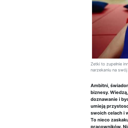
Zetki to zupełnie i
narzekaniu na swój
Ambitni, świadom
biznesy. Wiedzą,
doznawanie i byc
umieją przystos
swoich celach i
To nieco zaskaku
pracowników. Nie