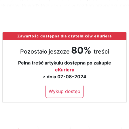
nek pracy. Powód? Przyczyn, jak w każdym przypadku może
ki wedukacji i brak doświadczenia praktycznego.
Zawartość dostępna dla czytelników eKuriera
80%
Pozostało jeszcze
treści
Pełna treść artykułu dostępna po zakupie
eKuriera
z dnia 07-08-2024
Wykup dostęp