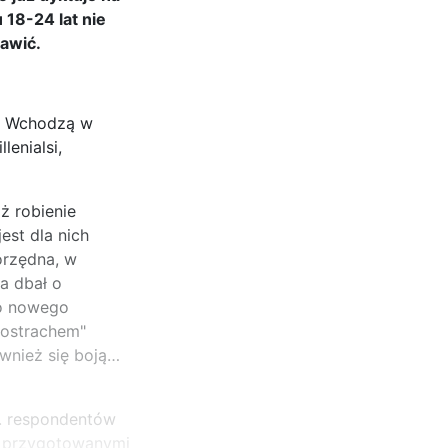
 18-24 lat nie
jawić.
e. Wchodzą w
lenialsi,
ż robienie
jest dla nich
orzędna, w
a dbał o
do nowego
postrachem"
wnież się boją…
c. respondentów
io przygotowanymi