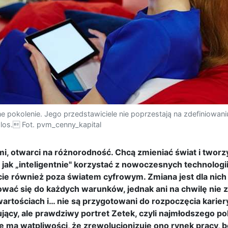
nne pokolenie. Jego przedstawiciele nie poprzestają na zdefiniowani
 los. Fot. pvm_cenny_kapital
i, otwarci na różnorodność. Chcą zmieniać świat i twor
 jak „inteligentnie" korzystać z nowoczesnych technologii
ie również poza światem cyfrowym. Zmiana jest dla nich
ować się do każdych warunków, jednak ani na chwilę nie 
 wartościach i… nie są przygotowani do rozpoczęcia kari
jący, ale prawdziwy portret Zetek, czyli najmłodszego po
 ma wątpliwości, że zrewolucjonizuje ono rynek pracy, bo