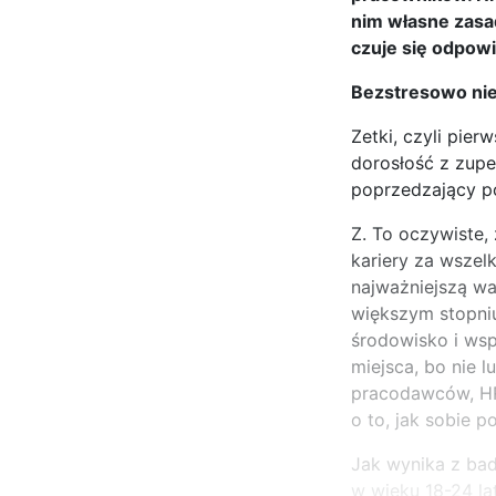
nim własne zasad
czuje się odpowi
Bezstresowo ni
Zetki, czyli pi
dorosłość z zupeł
poprzedzający p
Z. To oczywiste, 
kariery za wszelk
najważniejszą wa
większym stopniu
środowisko i wsp
miejsca, bo nie 
pracodawców, HR-
o to, jak sobie p
Jak wynika z bad
w wieku 18-24 la