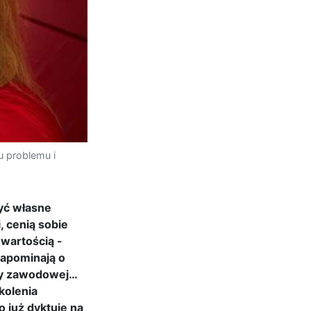
u problemu i
zyć własne
, cenią sobie
 wartością -
zapominają o
ery zawodowej…
kolenia
 już dyktuje na