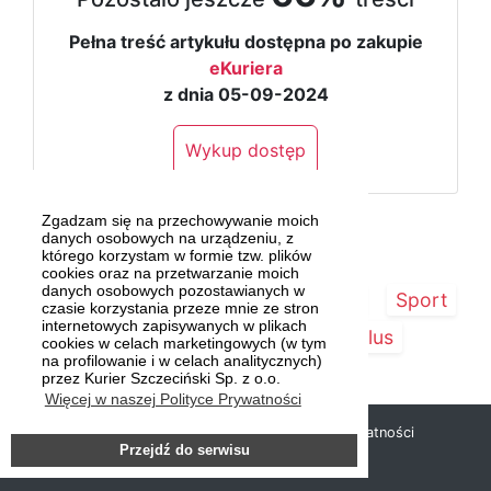
Pełna treść artykułu dostępna po zakupie
eKuriera
z dnia 05-09-2024
Wykup dostęp
Zgadzam się na przechowywanie moich
danych osobowych na urządzeniu, z
którego korzystam w formie tzw. plików
cookies oraz na przetwarzanie moich
danych osobowych pozostawianych w
Strona główna
Szczecin/Region
Sport
czasie korzystania przeze mnie ze stron
internetowych zapisywanych w plikach
Kultura
Kurier Plus
cookies w celach marketingowych (w tym
na profilowanie i w celach analitycznych)
przez Kurier Szczeciński Sp. z o.o.
Więcej w naszej Polityce Prywatności
Copyright © 2019 Kurier Szczeciński |
Polityka prywatności
Przejdź do serwisu