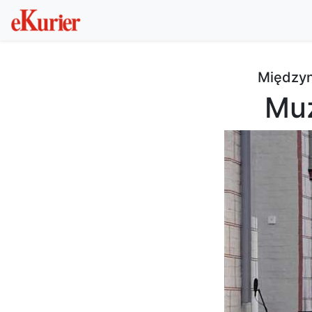
Międzyn
Muz