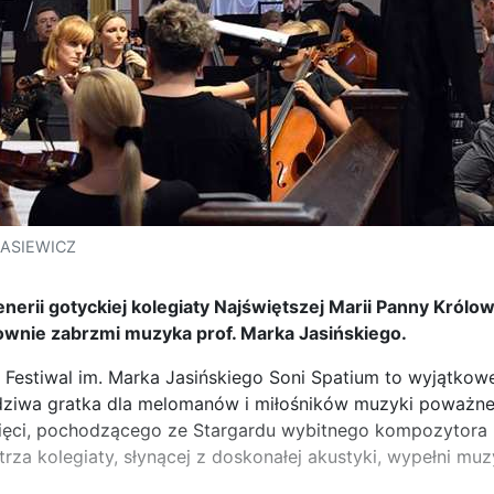
DASIEWICZ
nerii gotyckiej kolegiaty Najświętszej Marii Panny Królo
ownie zabrzmi muzyka prof. Marka Jasińskiego.
Festiwal im. Marka Jasińskiego Soni Spatium to wyjątkow
iwa gratka dla melomanów i miłośników muzyki poważnej i
ęci, pochodzącego ze Stargardu wybitnego kompozytora
trza kolegiaty, słynącej z doskonałej akustyki, wypełni mu