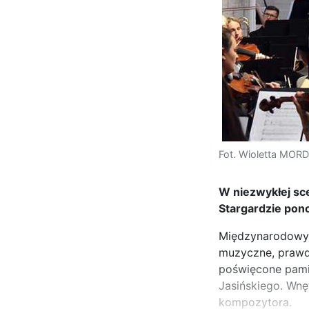
Fot. Wioletta MOR
W niezwykłej sce
Stargardzie pon
Międzynarodowy 
muzyczne, prawdz
poświęcone pami
Jasińskiego. Wnę
kompozytora.