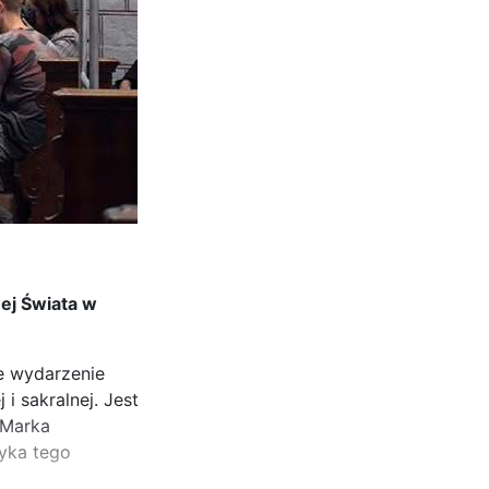
wej Świata w
e wydarzenie
 sakralnej. Jest
 Marka
zyka tego