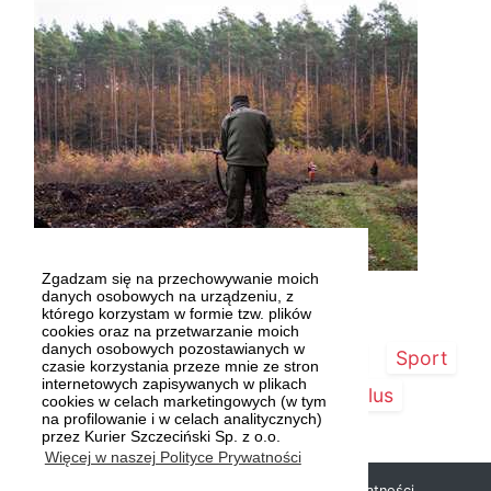
Zgadzam się na przechowywanie moich
Fot. Inicjatywa dla Zwierząt BASTA!
danych osobowych na urządzeniu, z
którego korzystam w formie tzw. plików
cookies oraz na przetwarzanie moich
danych osobowych pozostawianych w
Strona główna
Szczecin/Region
Sport
czasie korzystania przeze mnie ze stron
internetowych zapisywanych w plikach
Kultura
Kurier Plus
cookies w celach marketingowych (w tym
na profilowanie i w celach analitycznych)
przez Kurier Szczeciński Sp. z o.o.
Więcej w naszej Polityce Prywatności
Copyright © 2019 Kurier Szczeciński |
Polityka prywatności