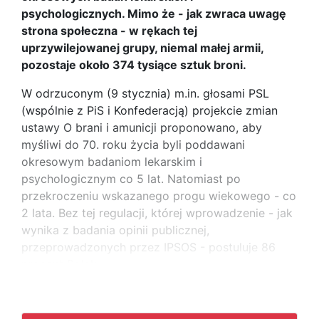
psychologicznych. Mimo że - jak zwraca uwagę
strona społeczna - w rękach tej
uprzywilejowanej grupy, niemal małej armii,
pozostaje około 374 tysiące sztuk broni.
W odrzuconym (9 stycznia) m.in. głosami PSL
(wspólnie z PiS i Konfederacją) projekcie zmian
ustawy O brani i amunicji proponowano, aby
myśliwi do 70. roku życia byli poddawani
okresowym badaniom lekarskim i
psychologicznym co 5 lat. Natomiast po
przekroczeniu wskazanego progu wiekowego - co
2 lata. Bez tej regulacji, której wprowadzenie - jak
wynika z badania opinii publicznej,
przeprowadzonych przez IPSOS - postuluje 86
procent Polek
...