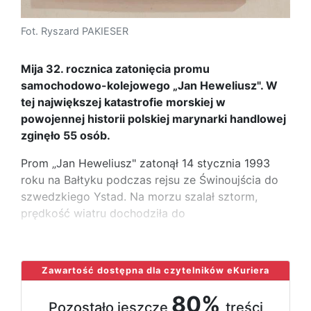
Fot. Ryszard PAKIESER
Mija 32. rocznica zatonięcia promu
samochodowo-kolejowego „Jan Heweliusz". W
tej największej katastrofie morskiej w
powojennej historii polskiej marynarki handlowej
zginęło 55 osób.
Prom „Jan Heweliusz" zatonął 14 stycznia 1993
roku na Bałtyku podczas rejsu ze Świnoujścia do
szwedzkiego Ystad. Na morzu szalał sztorm,
prędkość wiatru dochodziła do
...
Zawartość dostępna dla czytelników eKuriera
80%
Pozostało jeszcze
treści