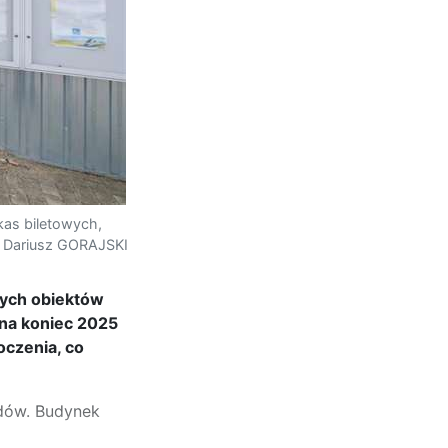
kas biletowych,
t. Dariusz GORAJSKI
wych obiektów
 na koniec 2025
oczenia, co
dów. Budynek