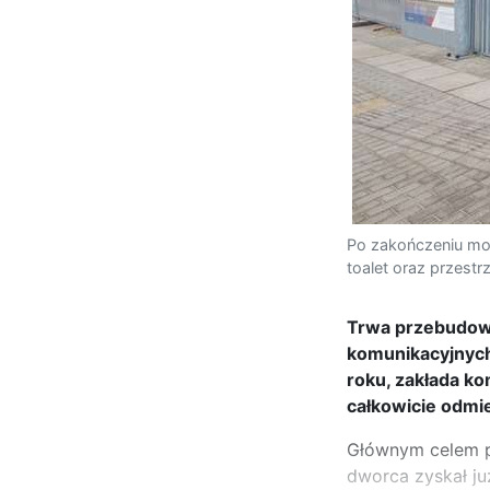
Po zakończeniu mod
toalet oraz przest
Trwa przebudowa
komunikacyjnych
roku, zakłada k
całkowicie odmi
Głównym celem p
dworca zyskał ju