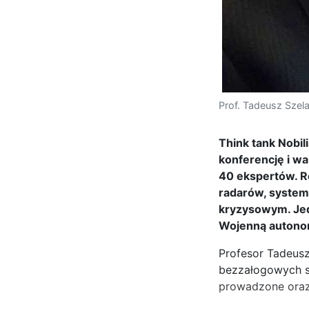
Prof. Tadeusz Szel
Think tank Nobil
konferencję i wa
40 ekspertów. R
radarów, system
kryzysowym. Je
Wojenną autonom
Profesor Tadeusz
bezzałogowych st
prowadzone oraz