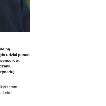
olejną
ęło udział ponad
 sensorów,
dzaniu
arynarkę
iżył temat
ad nimi