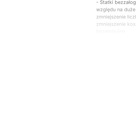
- Statki bezzało
względu na duże k
zmniejszenie lic
zmniejszenie kos
bezemisyjne,
...