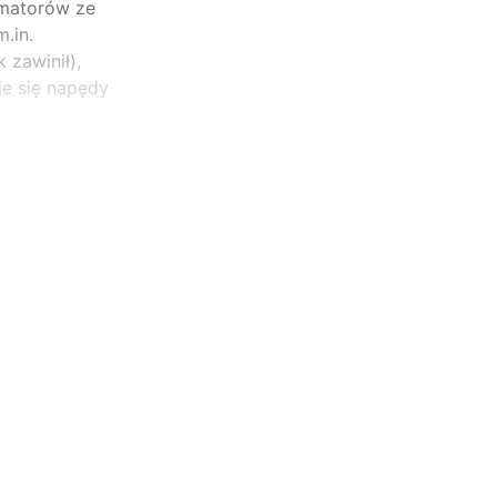
rmatorów ze
.in.
 zawinił),
je się napędy