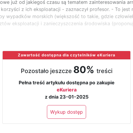
gowe już od jakiegoś czasu są tematem zainteresowania a
orzyści z ich eksploatacji - zaznaczył profesor. - To jest m
zby wypadków morskich (większość to takie, gdzie człowiek
ztów eksploatacji i zanieczyszczenia środowiska (proponu
Zawartość dostępna dla czytelników eKuriera
80%
Pozostało jeszcze
treści
Pełna treść artykułu dostępna po zakupie
eKuriera
z dnia 23-01-2025
Wykup dostęp