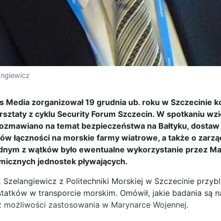
angiewicz
is Media zorganizował 19 grudnia ub. roku w Szczecinie k
rsztaty z cyklu Security Forum Szczecin. W spotkaniu wzi
ozmawiano na temat bezpieczeństwa na Bałtyku, dostaw
ów łączności na morskie farmy wiatrowe, a także o zarzą
dnym z wątków było ewentualne wykorzystanie przez M
icznych jednostek pływających.
 Szelangiewicz z Politechniki Morskiej w Szczecinie przybl
atków w transporcie morskim. Omówił, jakie badania są n
 możliwości zastosowania w Marynarce Wojennej.