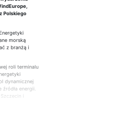
 WindEurope,
z Polskiego
Energetyki
wane morską
ać z branżą i
j roli terminalu
nergetyki
bol dynamicznej
 źródła energii.
 Szczecin i