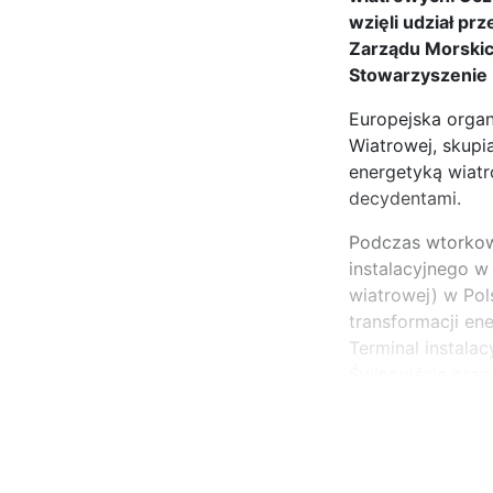
wzięli udział pr
Zarządu Morskich
Stowarzyszenie E
Europejska organ
Wiatrowej, skupi
energetyką wiatr
decydentami.
Podczas wtorkowe
instalacyjnego w
wiatrowej) w Pol
transformacji ene
Terminal instala
Świnoujście oraz
...