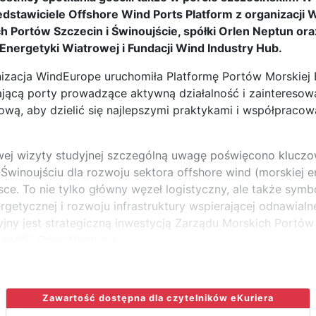
zedstawiciele Offshore Wind Ports Platform z organizacji
 Portów Szczecin i Świnoujście, spółki Orlen Neptun ora
nergetyki Wiatrowej i Fundacji Wind Industry Hub.
izacja WindEurope uruchomiła Platformę Portów Morskiej 
ającą porty prowadzące aktywną działalność i zaintereso
ową, aby dzielić się najlepszymi praktykami i współpracow
j wizyty studyjnej szczególną uwagę poświęcono kluczowe
 Świnoujściu dla rozwoju sektora offshore wind (morskiej e
sce. To nie tylko główny węzeł logistyczny, ale także sym
rgetycznej i rozwoju infrastruktury wspierającej odnawialne
cyjny jest strategiczną inwestycją Zarządu Morskich Portów
 spółki Orlen Neptun z
Zawartość dostępna dla czytelników eKuriera