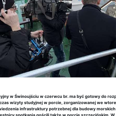
acyjny w Świnoujściu w czerwcu br. ma być gotowy do roz
dczas wizyty studyjnej w porcie, zorganizowanej we wtore
wiedzenia infrastruktury potrzebnej dla budowy morskich
stnicy spotkania gościli także w porcie szczecińskim. 