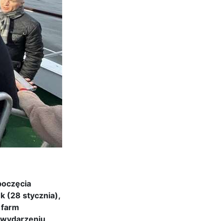
poczęcia
k (28 stycznia),
 farm
W wydarzeniu