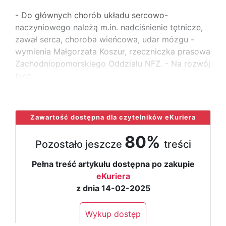
- Do głównych chorób układu sercowo-
naczyniowego należą m.in. nadciśnienie tętnicze,
zawał serca, choroba wieńcowa, udar mózgu -
wymienia Małgorzata Koszur, rzeczniczka prasowa
Zachodniopomorskiego Oddzialu NFZ. - Na rozwój
tych
...
Zawartość dostępna dla czytelników eKuriera
80%
Pozostało jeszcze
treści
Pełna treść artykułu dostępna po zakupie
eKuriera
z dnia 14-02-2025
Wykup dostęp