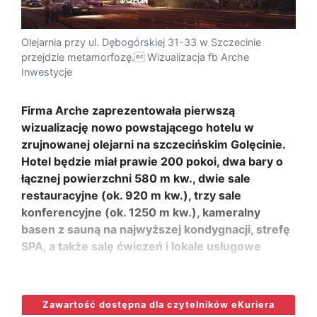
Olejarnia przy ul. Dębogórskiej 31-33 w Szczecinie
przejdzie metamorfozę. Wizualizacja fb Arche
Inwestycje
Firma Arche zaprezentowała pierwszą
wizualizację nowo powstającego hotelu w
zrujnowanej olejarni na szczecińskim Golęcinie.
Hotel będzie miał prawie 200 pokoi, dwa bary o
łącznej powierzchni 580 m kw., dwie sale
restauracyjne (ok. 920 m kw.), trzy sale
konferencyjne (ok. 1250 m kw.), kameralny
basen z sauną na najwyższej kondygnacji, strefę
SPA, a także salę ćwiczeń i lokale usługowe
...
Zawartość dostępna dla czytelników eKuriera