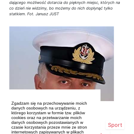
dającego możliwość dotarcia do pięknych miejsc, których na
co dzień nie widzimy, bo możemy do nich dopłynąć tylko
statkiem. Fot. Janusz JUST
Zgadzam się na przechowywanie moich
Kapitan Janusz Just Fot. statek.pl
danych osobowych na urządzeniu, z
którego korzystam w formie tzw. plików
cookies oraz na przetwarzanie moich
danych osobowych pozostawianych w
Strona główna
Szczecin/Region
Sport
czasie korzystania przeze mnie ze stron
internetowych zapisywanych w plikach