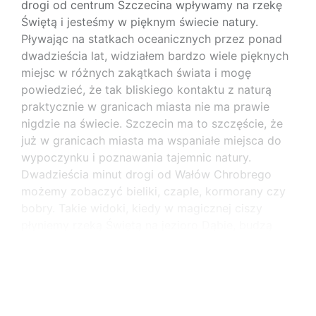
drogi od centrum Szczecina wpływamy na rzekę
Świętą i jesteśmy w pięknym świecie natury.
Pływając na statkach oceanicznych przez ponad
dwadzieścia lat, widziałem bardzo wiele pięknych
miejsc w różnych zakątkach świata i mogę
powiedzieć, że tak bliskiego kontaktu z naturą
praktycznie w granicach miasta nie ma prawie
nigdzie na świecie. Szczecin ma to szczęście, że
już w granicach miasta ma wspaniałe miejsca do
wypoczynku i poznawania tajemnic natury.
Dwadzieścia minut drogi od Wałów Chrobrego
możemy zobaczyć bieliki, czaple, kormorany czy
bobry. Takie widoki, kiedy w magicznej ciszy
płyniemy rzeką Świętą na jezioro Dąbie, budzą
podziw nie tylko turystów, ale także samych
szczecinian. Zaskoczeniem jest także widok
Szczecina z wody. Wydaje nam
...