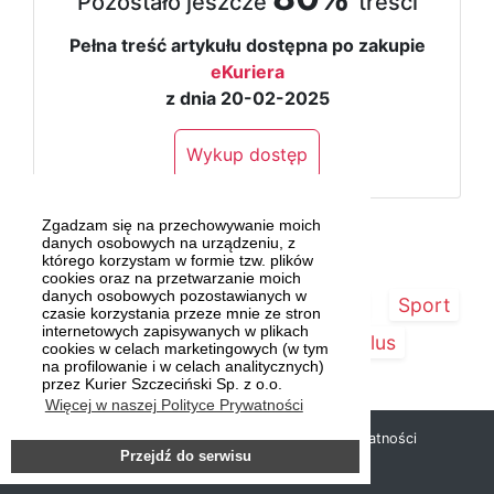
Pozostało jeszcze
treści
Pełna treść artykułu dostępna po zakupie
eKuriera
z dnia 20-02-2025
Wykup dostęp
Zgadzam się na przechowywanie moich
danych osobowych na urządzeniu, z
którego korzystam w formie tzw. plików
cookies oraz na przetwarzanie moich
danych osobowych pozostawianych w
Strona główna
Szczecin/Region
Sport
czasie korzystania przeze mnie ze stron
internetowych zapisywanych w plikach
Kultura
Kurier Plus
cookies w celach marketingowych (w tym
na profilowanie i w celach analitycznych)
przez Kurier Szczeciński Sp. z o.o.
Więcej w naszej Polityce Prywatności
Copyright © 2019 Kurier Szczeciński |
Polityka prywatności
Przejdź do serwisu