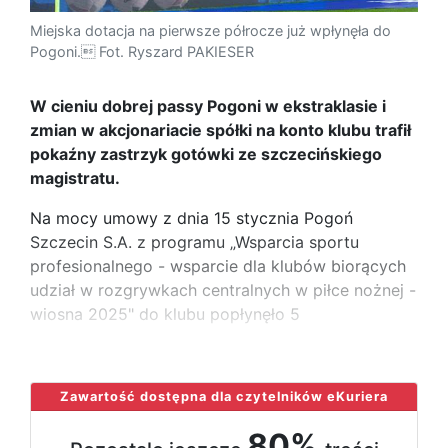
Miejska dotacja na pierwsze półrocze już wpłynęła do
Pogoni. Fot. Ryszard PAKIESER
W cieniu dobrej passy Pogoni w ekstraklasie i
zmian w akcjonariacie spółki na konto klubu trafił
pokaźny zastrzyk gotówki ze szczecińskiego
magistratu.
Na mocy umowy z dnia 15 stycznia Pogoń
Szczecin S.A. z programu „Wsparcia sportu
profesionalnego - wsparcie dla klubów biorących
udział w rozgrywkach centralnych w piłce nożnej -
wiosna 2025" do klubu popłynęło 5
...
Zawartość dostępna dla czytelników eKuriera
80%