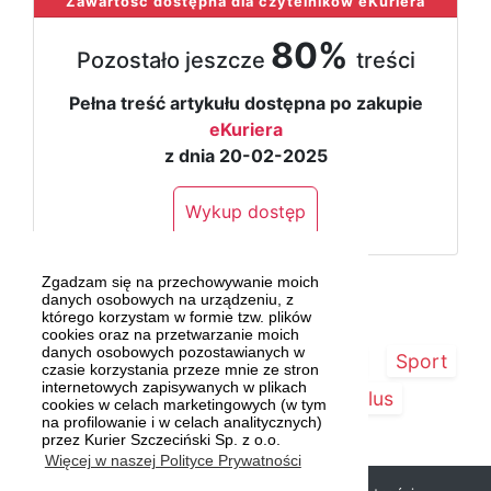
Zawartość dostępna dla czytelników eKuriera
80%
Pozostało jeszcze
treści
Pełna treść artykułu dostępna po zakupie
eKuriera
z dnia 20-02-2025
Wykup dostęp
Zgadzam się na przechowywanie moich
danych osobowych na urządzeniu, z
którego korzystam w formie tzw. plików
cookies oraz na przetwarzanie moich
danych osobowych pozostawianych w
Strona główna
Szczecin/Region
Sport
czasie korzystania przeze mnie ze stron
internetowych zapisywanych w plikach
Kultura
Kurier Plus
cookies w celach marketingowych (w tym
na profilowanie i w celach analitycznych)
przez Kurier Szczeciński Sp. z o.o.
Więcej w naszej Polityce Prywatności