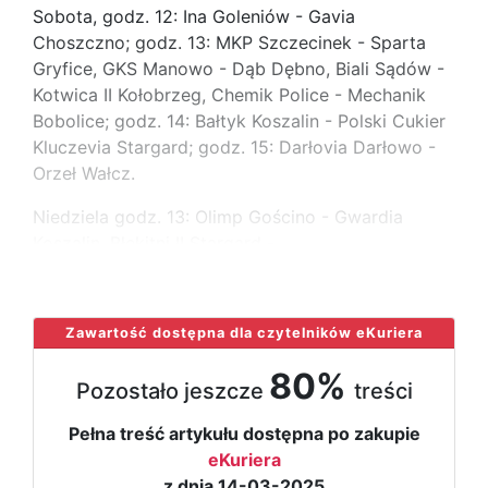
Sobota, godz. 12: Ina Goleniów - Gavia
Choszczno; godz. 13: MKP Szczecinek - Sparta
Gryfice, GKS Manowo - Dąb Dębno, Biali Sądów -
Kotwica II Kołobrzeg, Chemik Police - Mechanik
Bobolice; godz. 14: Bałtyk Koszalin - Polski Cukier
Kluczevia Stargard; godz. 15: Darłovia Darłowo -
Orzeł Wałcz.
Niedziela godz. 13: Olimp Gościno - Gwardia
Koszalin, Błękitni II Stargard -
...
Zawartość dostępna dla czytelników eKuriera
80%
Pozostało jeszcze
treści
Pełna treść artykułu dostępna po zakupie
eKuriera
z dnia 14-03-2025