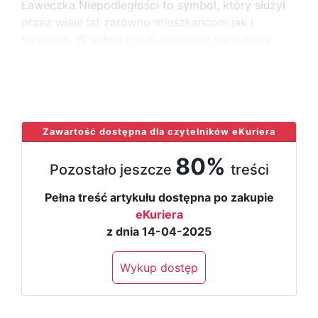
Ławeczka Niepodległości to symbol, który służył
przez wiele lat zarówno mieszkańcom jak i
turystom. W jednej chwili zamieniła się w kupę
gruzu. Tak naprawdę bez wiedzy i zgody radnych
Rady
...
Zawartość dostępna dla czytelników eKuriera
80%
Pozostało jeszcze
treści
Pełna treść artykułu dostępna po zakupie
eKuriera
z dnia 14-04-2025
Wykup dostęp