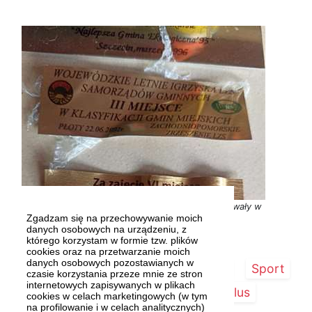
Tabliczki z pucharów za osiągnięcia gminy wylądowały w
Zgadzam się na przechowywanie moich
śmieciach. Fot. Internauta
danych osobowych na urządzeniu, z
którego korzystam w formie tzw. plików
cookies oraz na przetwarzanie moich
danych osobowych pozostawianych w
Strona główna
Szczecin/Region
Sport
czasie korzystania przeze mnie ze stron
internetowych zapisywanych w plikach
Kultura
Kurier Plus
cookies w celach marketingowych (w tym
na profilowanie i w celach analitycznych)