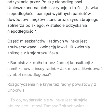
odzyskania przez Polskę niepodległości.
Umieszczono na nich inskrypcję o treści: „Ławka
niepodległości, pamięci wybitnych patriotów,
dowódców i mężów stanu oraz czynu zbrojnego
żołnierza polskiego, w stulecie odzyskania
niepodległości".
Część mieszkańców i radnych w Ińsku jest
zbulwersowana likwidacją ławki. 10 kwietnia
zniknęła z krajobrazu Ińska.
- Burmistrz zrobiła to bez żadnej konsultacji z
nami! - mówią ińscy radni. - Jak można likwidować
symbol niepodległości?
Rozgoryczenia nie kryje też radny powiatowy z
Chociwla.
- To co, wydarzyło się w Ińsku jest skrajnie
oburzające - mówi Tomasz Zbirochowicz. -