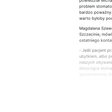
powiedział Micha
problem stomatol
bardzo poważny. 
warto byłoby pod
Magdalena Szewcz
Szczecinie, mówi
ostatniego konta
- Jeśli pacjent 
ubytkiem, albo p
naszych obywatel
dotyczące stomato
spowodowany droż
próchnica zaczy
...