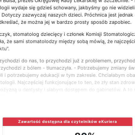
ł Bulsa, prezes Okręgowej Rady Lekarskiej w Szczecinie. -
ogii wydaje się gdzieś schowany, jakbyśmy go nie widzieli
Dotyczy zazwyczaj naszych dzieci. Próchnica jest jednak 
kreślać, że można jej w bardzo prosty sposób zapobiec.
yk, stomatolog dziecięcy i członek Komisji Stomatologic
ła, że sami stomatolodzy między sobą mówią, że najczęści
ktu".
przychodzi do nas, to przychodzi już z problemem, przychod
rzychodzi z bólem - tłumaczyła. - Potrzebujemy zmiany ś
i i potrzebujemy edukacji w tym zakresie. Chciałabym oba
logii. Najczęściej funkcjonujące to ten, że zły stan zdrowi
yzną u dentysty i słabym dostępem do gabinetów. A to nie
na
Zawartość dostępna dla czytelników eKuriera