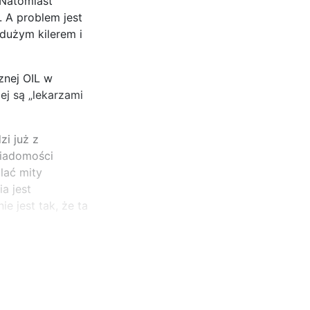
 Natomiast
. A problem jest
dużym kilerem i
znej OIL w
ej są „lekarzami
zi już z
wiadomości
lać mity
a jest
 jest tak, że ta