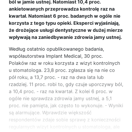
ból w jamie ustnej. Natomiast 10,4 proc.
ankietowanych przeprowadza kontrolę raz na
kwartał. Natomiast 6 proc. badanych w ogóle nie
korzysta z tego typu opieki. Eksperci wyjaśniają,
że drożejące usługi dentystyczne w dużej mierze
wpływają na zaniedbywanie zdrowia jamy ustnej.
Według ostatnio opublikowanego badania,
współautorstwa Implant Medical, 30 proc.
Polaków raz w roku korzysta z wizyt kontrolnych
u stomatologa. 23,8 proc. zgłasza się na nie co
pół roku, a 13,7 proc. - raz na dwa lata lub
rzadziej. 11 proc. robi to, gdy czuje uporczywy ból,
a 10,4 proc. - raz na kwartał. Z kolei 6 proc. w
ogóle nie sprawdza zdrowia jamy ustnej, a 5,1
proc. nie pamięta, jak często to wykonuje. - Wyniki
są alarmujące. Wprawdzie większość
respondentów zdaje sobie sprawę z konieczności
regularnych wizyt kontrolnych u stomatologa, ale