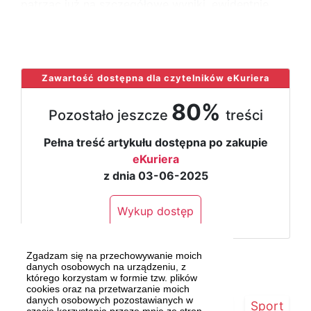
patrząc już na szczegółowe wyniki, ewidentnie
widać, że sprawa wciąż jest
...
Zawartość dostępna dla czytelników eKuriera
80%
Pozostało jeszcze
treści
Pełna treść artykułu dostępna po zakupie
eKuriera
z dnia 03-06-2025
Wykup dostęp
Zgadzam się na przechowywanie moich
danych osobowych na urządzeniu, z
którego korzystam w formie tzw. plików
cookies oraz na przetwarzanie moich
danych osobowych pozostawianych w
Strona główna
Szczecin/Region
Sport