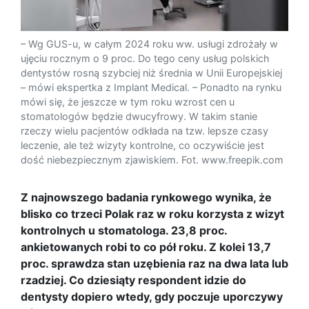
– Wg GUS-u, w całym 2024 roku ww. usługi zdrożały w
ujęciu rocznym o 9 proc. Do tego ceny usług polskich
dentystów rosną szybciej niż średnia w Unii Europejskiej
– mówi ekspertka z Implant Medical. – Ponadto na rynku
mówi się, że jeszcze w tym roku wzrost cen u
stomatologów będzie dwucyfrowy. W takim stanie
rzeczy wielu pacjentów odkłada na tzw. lepsze czasy
leczenie, ale też wizyty kontrolne, co oczywiście jest
dość niebezpiecznym zjawiskiem. Fot. www.freepik.com
Z najnowszego badania rynkowego wynika, że
blisko co trzeci Polak raz w roku korzysta z wizyt
kontrolnych u stomatologa. 23,8 proc.
ankietowanych robi to co pół roku. Z kolei 13,7
proc. sprawdza stan uzębienia raz na dwa lata lub
rzadziej. Co dziesiąty respondent idzie do
dentysty dopiero wtedy, gdy poczuje uporczywy