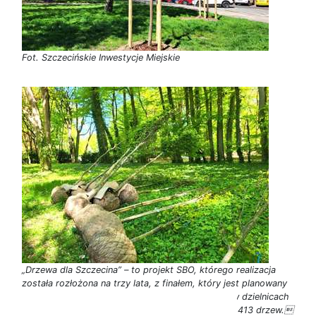
Fot. Szczecińskie Inwestycje Miejskie
„Drzewa dla Szczecina” – to projekt SBO, którego realizacja
została rozłożona na trzy lata, z finałem, który jest planowany
na przyszły rok. W ramach tego przedsięwzięcia w dzielnicach
Centrum i Zachód zostanie posadzonych w sumie 413 drzew.