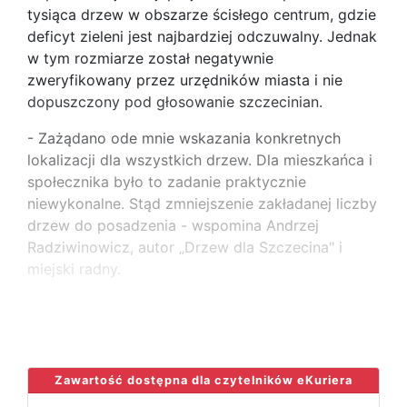
tysiąca drzew w obszarze ścisłego centrum, gdzie
deficyt zieleni jest najbardziej odczuwalny. Jednak
w tym rozmiarze został negatywnie
zweryfikowany przez urzędników miasta i nie
dopuszczony pod głosowanie szczecinian.
- Zażądano ode mnie wskazania konkretnych
lokalizacji dla wszystkich drzew. Dla mieszkańca i
społecznika było to zadanie praktycznie
niewykonalne. Stąd zmniejszenie zakładanej liczby
drzew do posadzenia - wspomina Andrzej
Radziwinowicz, autor „Drzew dla Szczecina" i
miejski radny.
W wersji, która pozytywnie przeszła proces
...
Zawartość dostępna dla czytelników eKuriera